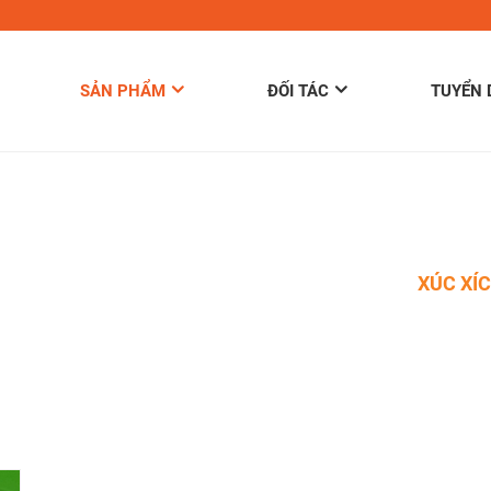
SẢN PHẨM
ĐỐI TÁC
TUYỂN
»
SẢN PHẨM
»
BAO BÌ & ĐÓNG GÓI
»
BAO BÌ
»
XÚC XÍ