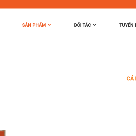
SẢN PHẨM
ĐỐI TÁC
TUYỂN
 CHỦ
»
SẢN PHẨM
»
BAO BÌ & ĐÓNG GÓI
»
BAO BÌ
»
CÁ 