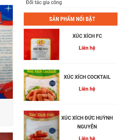
Đối tác gia công
SẢN PHẨM NỔI BẬT
XÚC XÍCH FC
Liên hệ
XÚC XÍCH COCKTAIL
Liên hệ
XÚC XÍCH ĐỨC HUỲNH
NGUYỄN
Liên hệ