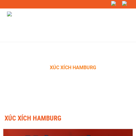
TRANG CHỦ
»
SẢN PHẨM
»
BAO BÌ & ĐÓNG GÓI
»
BAO
BÌ
»
XÚC XÍCH HAMBURG
XÚC XÍCH HAMBURG