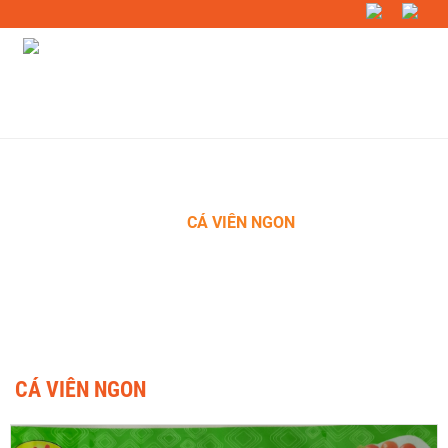
TRANG CHỦ
»
SẢN PHẨM
»
BAO BÌ & ĐÓNG GÓI
»
BAO
BÌ
»
CÁ VIÊN NGON
CÁ VIÊN NGON