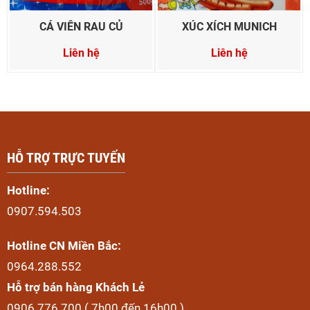
CÁ VIÊN RAU CỦ
XÚC XÍCH MUNICH
Liên hệ
Liên hệ
HỖ TRỢ TRỰC TUYẾN
Hotline:
0907.594.503
Hotline CN Miền Bắc:
0964.288.552
Hỗ trợ bán hàng Khách Lẻ
0906.776.700 ( 7h00 đến 16h00 )