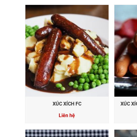
XÚC XÍCH FC
XÚC X
Liên hệ