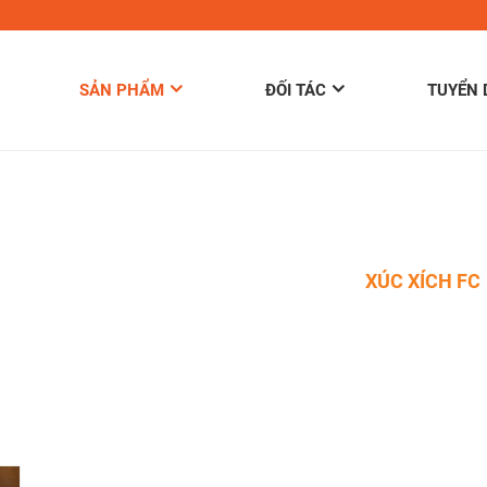
SẢN PHẨM
ĐỐI TÁC
TUYỂN
TRANG CHỦ
»
SẢN PHẨM
»
XÚC XÍCH
»
XÚC XÍCH FC