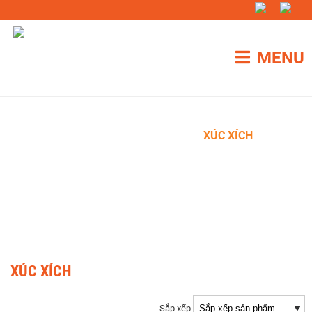
MENU
TRANG CHỦ
»
SẢN PHẨM
»
XÚC XÍCH
XÚC XÍCH
Sắp xếp