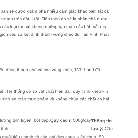
bạn sẽ được khám phá nhiều cảm giác khác biệt, tất cả
hư tan trên đầu lưỡi. Tiếp theo đó sẽ là phần chả được
 các loại rau củ không những tạo màu sắc bắt mắt mà
 giòn dai, sự kết dính thành vững chắc dù Tân Vĩnh Phát
iêu dùng thành phố và các vùng khác, TVP Food đã
. Hệ thống cơ sở vật chất hiện đại, quy trình khép kín
 sinh an toàn thực phẩm và không chứa các chất có hại
ường tinh luyện, bột bắp.
Quy cách:
500g/cây
Thông tin
tính.
lưu ý:
Cấp
muối tiêu chanh và các loại dưa chua, kiệu chua. Sử