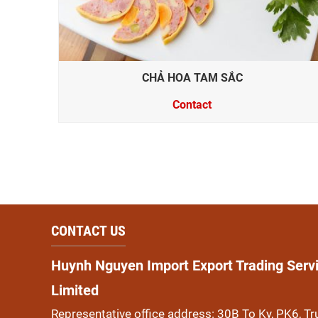
CHẢ HOA TAM SẮC
Contact
CONTACT US
Huynh Nguyen Import Export Trading Ser
Limited
Representative office address: 30B To Ky, PK6, Trun