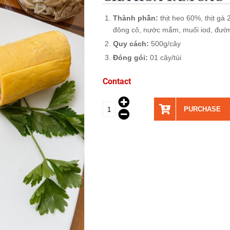
Thành phần:
thịt heo 60%, thịt gà
đông cô, nước mắm, muối iod, đường
Quy cách:
500g/cây
Đóng gói:
01 cây/túi
Contact