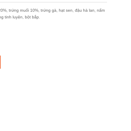
 20%, trứng muối 10%, trứng gà, hạt sen, đậu hà lan, nấm
 tinh luyện, bột bắp.