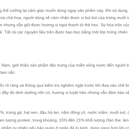
ng thể cưỡng lại cảm giác muốn dùng ngay sản phẩm này. Khi sử dụng, 
 của chả hoa, người dùng sẽ cảm nhận được vị bùi bùi của trứng muối n
hưng vẫn giữ được hương vị ngọt thanh từ thịt heo. Sự hòa trộn của
lẻ. Tất cả các nguyên liệu trên được bao bọc bằng một lớp trứng chiên
t Nam, giới thiệu sản phẩm đặc trưng của miền sông nước đến người t
 tam sắc.
 rõ ràng và thông qua kiểm tra nghiêm ngặt trước khi đưa vào chế biến
c đầy đủ dinh dưỡng vốn có, hương vị tuyệt hảo nhưng vẫn đảm bảo vệ
0%, trứng gà, hạt sen, đậu hà lan, nấm đông cô, nước mắm, muối iod, đ
m lượng protein, trong khoảng: 15% đến 21% khối lượng.
Hàn the: âm 
phẩm tự nhiên nếu bảo quản ở ngăn đá tủ lạnh, dùng ngon hơn khi có 