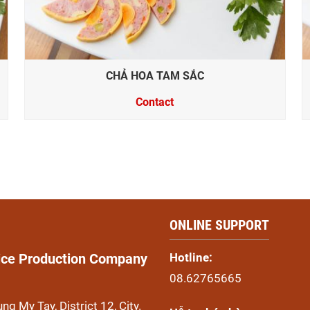
CHẢ HOA TAM SẮC
Contact
ONLINE SUPPORT
Hotline:
vice Production Company
08.62765665
g My Tay, District 12, City.