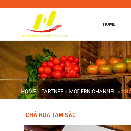
HOME
HOME
»
PARTNER
»
MODERN CHANNEL
»
CHẢ
CHẢ HOA TAM SẮC