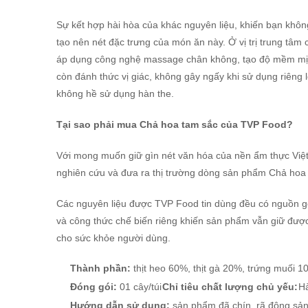
Sự kết hợp hài hòa của khác nguyên liệu, khiến bạn khô
tạo nên nét đặc trưng của món ăn này. Ở vị trị trung tâm
áp dụng công nghệ massage chân không, tạo độ mềm mịn n
còn đánh thức vị giác, không gây ngấy khi sử dụng riêng 
không hề sử dụng hàn the.
Tại sao phải mua Chả hoa tam sắc của TVP Food?
Với mong muốn giữ gìn nét văn hóa của nền ẩm thực Việ
nghiên cứu và đưa ra thị trường dòng sản phẩm Chả hoa
Các nguyên liệu được TVP Food tin dùng đều có nguồn gốc
và công thức chế biến riêng khiến sản phẩm vẫn giữ đượ
cho sức khỏe người dùng.
Thành phần:
thịt heo 60%, thịt gà 20%, trứng muối 1
Đóng gói:
01 cây/túi
Chỉ tiêu chất lượng chủ yếu:
Hà
Hướng dẫn sử dụng:
sản phẩm đã chín, rã đông sản 